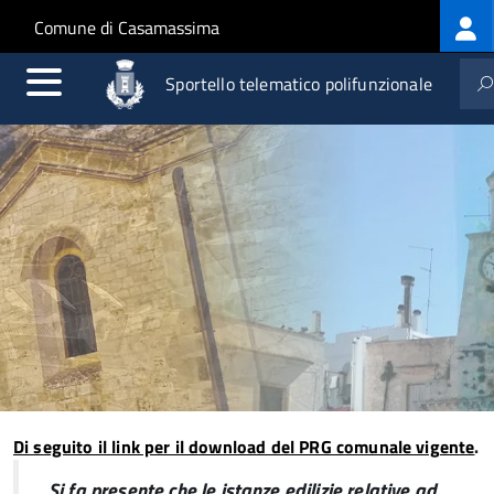
Log
Salta al contenuto principale
Skip to site navigation
Comune di Casamassima
me
Sportello telematico polifunzionale
Di seguito il link per il download del PRG comunale vigente
.
Si fa presente che le istanze edilizie relative ad