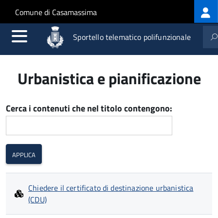
Log
Salta al contenuto principale
Skip to site navigation
Comune di Casamassima
me
Sportello telematico polifunzionale
Urbanistica e pianificazione
Cerca i contenuti che nel titolo contengono:
Chiedere il certificato di destinazione urbanistica
(CDU)