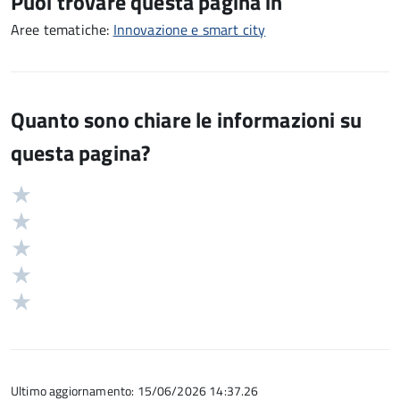
Puoi trovare questa pagina in
Aree tematiche:
Innovazione e smart city
Quanto sono chiare le informazioni su
questa pagina?
Valuta
Valutazione
5
Valuta
stelle
4
Valuta
su
stelle
3
Valuta
5
su
stelle
2
Valuta
5
su
stelle
1
5
su
stelle
5
su
5
Ultimo aggiornamento: 15/06/2026 14:37.26