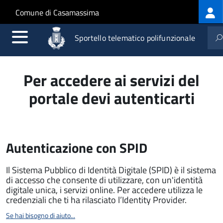
Log
Salta al contenuto principale
Skip to site navigation
Comune di Casamassima
me
Sportello telematico polifunzionale
Per accedere ai servizi del
portale devi autenticarti
Autenticazione con SPID
Il Sistema Pubblico di Identità Digitale (SPID) è il sistema
di accesso che consente di utilizzare, con un'identità
digitale unica, i servizi online. Per accedere utilizza le
credenziali che ti ha rilasciato l’Identity Provider.
Se hai bisogno di aiuto...