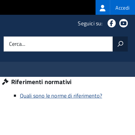
Login
Accedi
menu
Faceboo
Yo
Seguici su:
Cerca...
Riferimenti normativi
Quali sono le norme di riferimento?