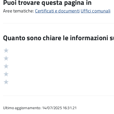
Puoi trovare questa pagina in
Aree tematiche:
Certificati e documenti
Uffici comunali
Quanto sono chiare le informazioni 
Valuta
Valutazione
5
Valuta
stelle
4
Valuta
su
stelle
3
Valuta
5
su
stelle
2
Valuta
5
su
stelle
1
5
su
stelle
5
su
Ultimo aggiornamento: 14/07/2025 16:31.21
5