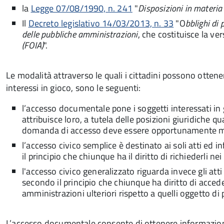
la
Legge 07/08/1990, n. 241
"
Disposizioni in materi
Il
Decreto legislativo 14/03/2013, n. 33
"O
bblighi di
delle pubbliche amministrazioni
, che costituisce la ve
(FOIA)
".
Le modalità attraverso le quali i cittadini possono ottenere
interessi in gioco, sono le seguenti:
l’accesso documentale pone i soggetti interessati in 
attribuisce loro, a tutela delle posizioni giuridiche qu
domanda di accesso deve essere opportunamente m
l’accesso civico semplice è destinato ai soli atti ed 
il principio che chiunque ha il diritto di richiederli n
l'accesso civico generalizzato riguarda invece gli atti
secondo il principio che chiunque ha diritto di acced
amministrazioni ulteriori rispetto a quelli oggetto di
L’accesso documentale consente di ottenere informazioni 