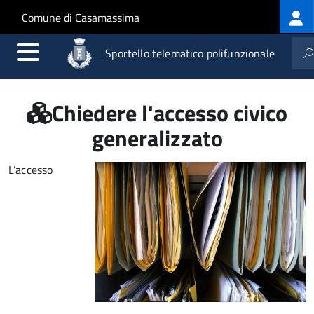
Log
Salta al contenuto principale
Skip to site navigation
Comune di Casamassima
me
Sportello telematico polifunzionale
Chiedere l'accesso civico
generalizzato
L’accesso