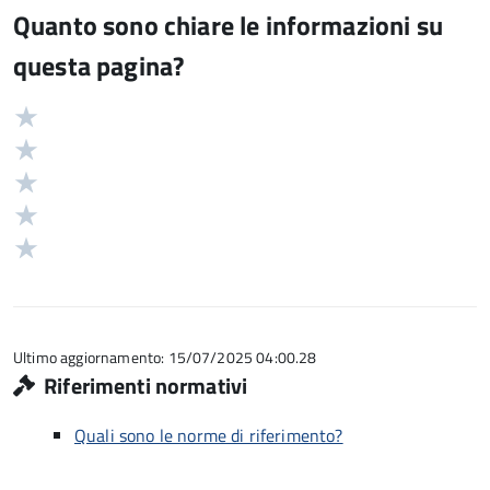
Quanto sono chiare le informazioni su
questa pagina?
Valuta
Valutazione
5
Valuta
stelle
4
Valuta
su
stelle
3
Valuta
5
su
stelle
2
Valuta
5
su
stelle
1
5
su
stelle
5
su
5
Ultimo aggiornamento: 15/07/2025 04:00.28
Riferimenti normativi
Quali sono le norme di riferimento?