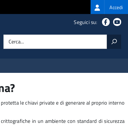
Login
Accedi
menu
Faceboo
Yo
Seguici su:
Cerca...
rma?
rotetta le chiavi private e di generare al proprio interno
 crittografiche in un ambiente con standard di sicurezza