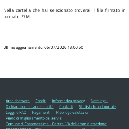
Nella cartella che hai selezionato troverai il file firmato in
formato P7M.
Ultimo aggiornamento: 06/07/2026 13:00.50
Area riservata
Crediti
Informativa privacy
Note legali
Dichiarazione di accessibilità
Contatti
Statistiche del portale
Leggi le FAQ
Pagamenti
Riepilogo valutazioni
Piano di miglioramento dei servizi
Comune di Casamassima - Partita IVA dell'amministrazione: