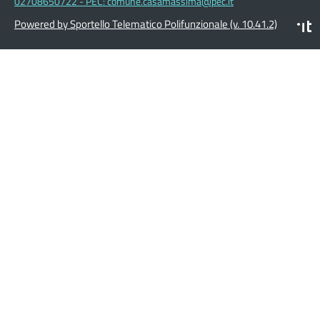
02708650722 - PEC: comune.casamassima@pec.it
Powered by Sportello Telematico Polifunzionale (v. 10.41.2)