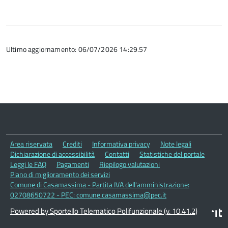
Ultimo aggiornamento: 06/07/2026 14:29.57
Area riservata
Crediti
Informativa privacy
Note legali
Dichiarazione di accessibilità
Contatti
Statistiche del portale
Leggi le FAQ
Pagamenti
Riepilogo valutazioni
Piano di miglioramento dei servizi
Comune di Casamassima - Partita IVA dell'amministrazione:
02708650722 - PEC: comune.casamassima@pec.it
Powered by Sportello Telematico Polifunzionale (v. 10.41.2)