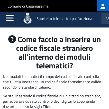
Log
Salta al contenuto principale
Skip to site navigation
Comune di Casamassima
me
Sportello telematico polifunzionale
Come faccio a inserire un
codice fiscale straniero
all'interno dei moduli
telematici?
Nei moduli telematici il campo del codice fiscale controlla
che tu stia inserendo un codice fiscale formalmente valido
secondo lo standard italiano.
Se stai inserendo il codice fiscale di un cittadino straniero,
per superare questo controllo devi digitarlo apponendo
davanti ad esso la sigla
TIN:
.