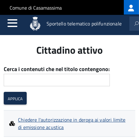
Log
Salta al contenuto principale
Skip to site navigation
Comune di Casamassima
me
Sportello telematico polifunzionale
Cittadino attivo
Cerca i contenuti che nel titolo contengono:
Chiedere l'autorizzazione in deroga ai valori limite
di emissione acustica