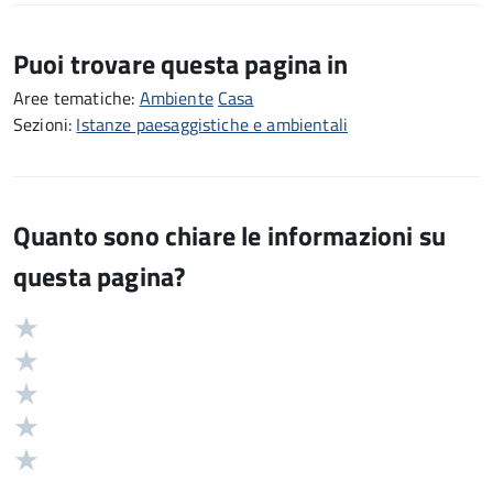
Puoi trovare questa pagina in
Aree tematiche:
Ambiente
Casa
Sezioni:
Istanze paesaggistiche e ambientali
Quanto sono chiare le informazioni su
questa pagina?
Valuta
Valutazione
5
Valuta
stelle
4
Valuta
su
stelle
3
Valuta
5
su
stelle
2
Valuta
5
su
stelle
1