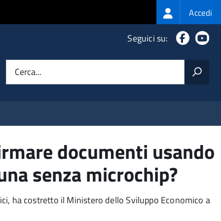
Login
Accedi
menu
Faceboo
Yo
Seguici su:
Cerca...
 firmare documenti usando
 una senza microchip?
ci, ha costretto il Ministero dello Sviluppo Economico a